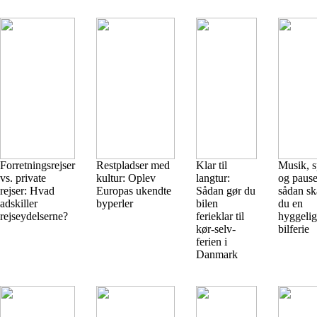
Forretningsrejser
Restpladser med
Klar til
Musik, s
vs. private
kultur: Oplev
langtur:
og pause
rejser: Hvad
Europas ukendte
Sådan gør du
sådan sk
adskiller
byperler
bilen
du en
rejseydelserne?
ferieklar til
hyggelig
kør-selv-
bilferie
ferien i
Danmark