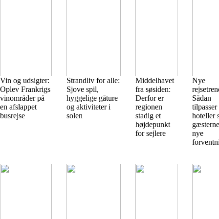
Vin og udsigter:
Strandliv for alle:
Middelhavet
Nye
Oplev Frankrigs
Sjove spil,
fra søsiden:
rejsetren
vinområder på
hyggelige gåture
Derfor er
Sådan
en afslappet
og aktiviteter i
regionen
tilpasser
busrejse
solen
stadig et
hoteller 
højdepunkt
gæstern
for sejlere
nye
forventn