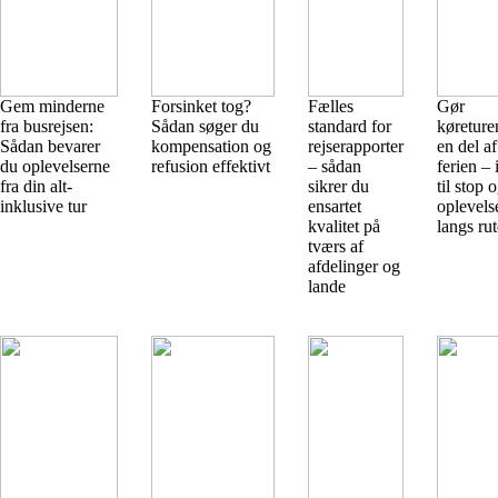
Gem minderne
Forsinket tog?
Fælles
Gør
fra busrejsen:
Sådan søger du
standard for
køreturen
Sådan bevarer
kompensation og
rejserapporter
en del af
du oplevelserne
refusion effektivt
– sådan
ferien – 
fra din alt-
sikrer du
til stop 
inklusive tur
ensartet
oplevels
kvalitet på
langs ru
tværs af
afdelinger og
lande