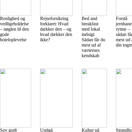
Renlighed og
Rejseforsikring
Bed and
Forstå
vedligeholdelse
forklaret: Hvad
breakfast
jernbane
– nøglen til den
dækker den – og
med lokal
rytme –
gode
hvad dækker den
indsigt:
sådan få
hoteloplevelse
ikke?
Sådan får du
mest ud 
mest ud af
din togre
værternes
kendskab
Sov godt
Undgå
Kultur på
Strandho